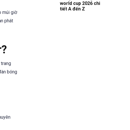
world cup 2026 chi
tiết A đến Z
o múi giờ
an phát
r?
 trang
 đàn bóng
chuyên