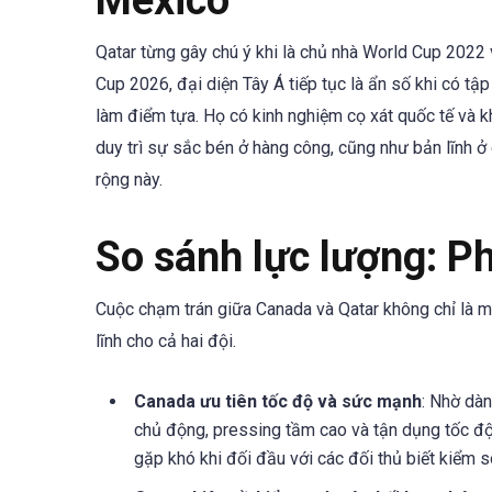
Mexico
Qatar từng gây chú ý khi là chủ nhà World Cup 2022
Cup 2026, đại diện Tây Á tiếp tục là ẩn số khi có tậ
làm điểm tựa. Họ có kinh nghiệm cọ xát quốc tế và k
duy trì sự sắc bén ở hàng công, cũng như bản lĩnh ở 
rộng này.
So sánh lực lượng: P
Cuộc chạm trán giữa Canada và Qatar không chỉ là mà
lĩnh cho cả hai đội.
Canada ưu tiên tốc độ và sức mạnh
: Nhờ dà
chủ động, pressing tầm cao và tận dụng tốc độ 
gặp khó khi đối đầu với các đối thủ biết kiểm s