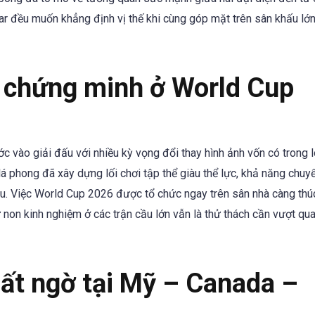
ar đều muốn khẳng định vị thế khi cùng góp mặt trên sân khấu lớn
h chứng minh ở World Cup
c vào giải đấu với nhiều kỳ vọng đổi thay hình ảnh vốn có trong 
lá phong đã xây dựng lối chơi tập thể giàu thể lực, khả năng chuy
 Âu. Việc World Cup 2026 được tổ chức ngay trên sân nhà càng th
ự non kinh nghiệm ở các trận cầu lớn vẫn là thử thách cần vượt qua
bất ngờ tại Mỹ – Canada –