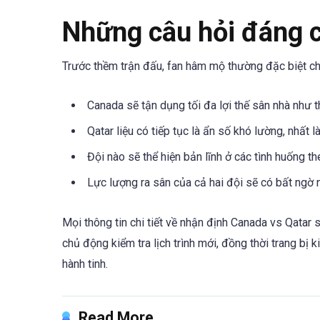
Những câu hỏi đáng c
Trước thềm trận đấu, fan hâm mộ thường đặc biệt chú
Canada sẽ tận dụng tối đa lợi thế sân nhà như 
Qatar liệu có tiếp tục là ẩn số khó lường, nhất 
Đội nào sẽ thể hiện bản lĩnh ở các tình huống the
Lực lượng ra sân của cả hai đội sẽ có bất ngờ 
Mọi thông tin chi tiết về nhận định Canada vs Qatar
chủ động kiểm tra lịch trình mới, đồng thời trang bị
hành tinh.
Read More