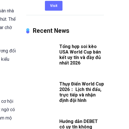
Visit
sân nhà
hút. Thế
ar chờ
Recent News
Tổng hợp soi kèo
ương đối
USA World Cup bán
kết uy tín và đầy đủ
 kiểu
nhất 2026
Thụy Điển World Cup
2026： Lịch thi đấu,
trực tiếp và nhận
định đội hình
 cơ hội
t ngờ có
hâm mộ
Hướng dẫn DEBET
có uy tín không