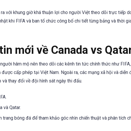
ra với khung giờ khá thuận lợi cho người Việt theo dõi trực tiếp d
hật khi FIFA và ban tổ chức công bố chi tiết từng bảng và thời gi
tin mới về Canada vs Qata
, người hâm mộ nên theo dõi các kênh tin tức chính thức như FIFA,
n được cấp phép tại Việt Nam. Ngoài ra, các mạng xã hội và diễn
p và thay đổi về đội hình sát ngày thi đấu.
IFA.
a và Qatar.
 trang bóng đá để tham khảo góc nhìn chiến thuật và phân tích 