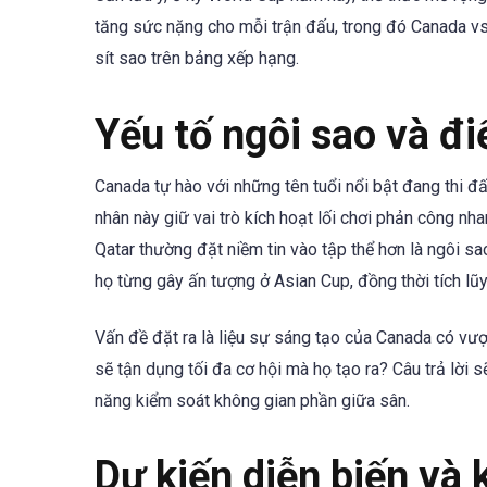
tăng sức nặng cho mỗi trận đấu, trong đó Canada vs
sít sao trên bảng xếp hạng.
Yếu tố ngôi sao và đi
Canada tự hào với những tên tuổi nổi bật đang thi đ
nhân này giữ vai trò kích hoạt lối chơi phản công nha
Qatar thường đặt niềm tin vào tập thể hơn là ngôi sa
họ từng gây ấn tượng ở Asian Cup, đồng thời tích lũy 
Vấn đề đặt ra là liệu sự sáng tạo của Canada có vượ
sẽ tận dụng tối đa cơ hội mà họ tạo ra? Câu trả lời 
năng kiểm soát không gian phần giữa sân.
Dự kiến diễn biến và