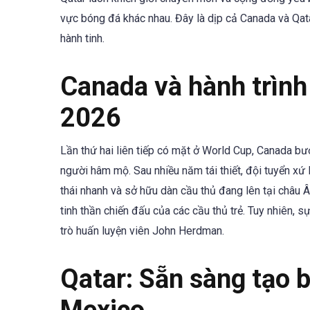
vực bóng đá khác nhau. Đây là dịp cả Canada và Qat
hành tinh.
Canada và hành trìn
2026
Lần thứ hai liên tiếp có mặt ở World Cup, Canada bướ
người hâm mộ. Sau nhiều năm tái thiết, đội tuyển xứ 
thái nhanh và sở hữu dàn cầu thủ đang lên tại châu
tinh thần chiến đấu của các cầu thủ trẻ. Tuy nhiên, s
trò huấn luyện viên John Herdman.
Qatar: Sẵn sàng tạo 