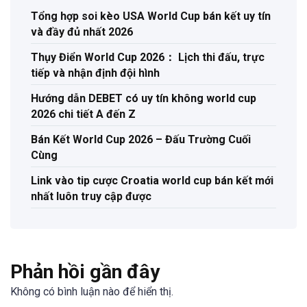
Tổng hợp soi kèo USA World Cup bán kết uy tín
và đầy đủ nhất 2026
Thụy Điển World Cup 2026： Lịch thi đấu, trực
tiếp và nhận định đội hình
Hướng dẫn DEBET có uy tín không world cup
2026 chi tiết A đến Z
Bán Kết World Cup 2026 – Đấu Trường Cuối
Cùng
Link vào tip cược Croatia world cup bán kết mới
nhất luôn truy cập được
Phản hồi gần đây
Không có bình luận nào để hiển thị.