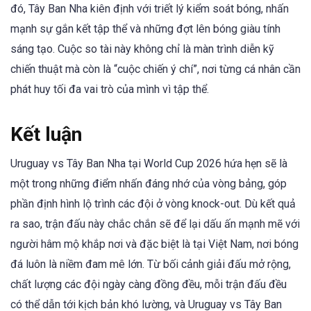
đó, Tây Ban Nha kiên định với triết lý kiểm soát bóng, nhấn
mạnh sự gắn kết tập thể và những đợt lên bóng giàu tính
sáng tạo. Cuộc so tài này không chỉ là màn trình diễn kỹ
chiến thuật mà còn là “cuộc chiến ý chí”, nơi từng cá nhân cần
phát huy tối đa vai trò của mình vì tập thể.
Kết luận
Uruguay vs Tây Ban Nha tại World Cup 2026 hứa hẹn sẽ là
một trong những điểm nhấn đáng nhớ của vòng bảng, góp
phần định hình lộ trình các đội ở vòng knock-out. Dù kết quả
ra sao, trận đấu này chắc chắn sẽ để lại dấu ấn mạnh mẽ với
người hâm mộ khắp nơi và đặc biệt là tại Việt Nam, nơi bóng
đá luôn là niềm đam mê lớn. Từ bối cảnh giải đấu mở rộng,
chất lượng các đội ngày càng đồng đều, mỗi trận đấu đều
có thể dẫn tới kịch bản khó lường, và Uruguay vs Tây Ban