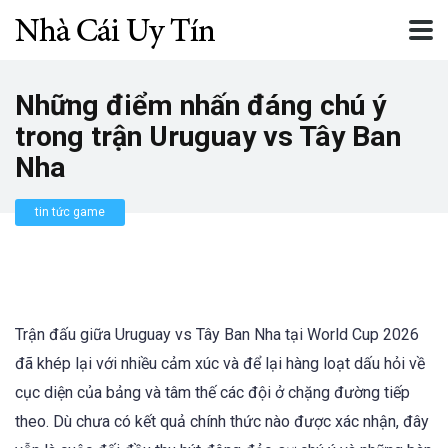
Những điểm nhấn đáng chú ý
trong trận Uruguay vs Tây Ban
Nha
tin tức game
Trận đấu giữa Uruguay vs Tây Ban Nha tại World Cup 2026
đã khép lại với nhiều cảm xúc và để lại hàng loạt dấu hỏi về
cục diện của bảng và tâm thế các đội ở chặng đường tiếp
theo. Dù chưa có kết quả chính thức nào được xác nhận, đây