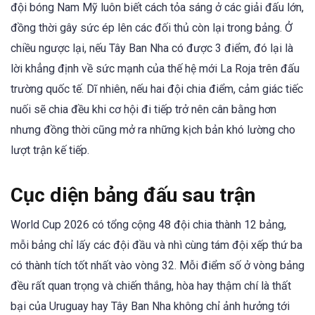
đội bóng Nam Mỹ luôn biết cách tỏa sáng ở các giải đấu lớn,
đồng thời gây sức ép lên các đối thủ còn lại trong bảng. Ở
chiều ngược lại, nếu Tây Ban Nha có được 3 điểm, đó lại là
lời khẳng định về sức mạnh của thế hệ mới La Roja trên đấu
trường quốc tế. Dĩ nhiên, nếu hai đội chia điểm, cảm giác tiếc
nuối sẽ chia đều khi cơ hội đi tiếp trở nên cân bằng hơn
nhưng đồng thời cũng mở ra những kịch bản khó lường cho
lượt trận kế tiếp.
Cục diện bảng đấu sau trận
World Cup 2026 có tổng cộng 48 đội chia thành 12 bảng,
mỗi bảng chỉ lấy các đội đầu và nhì cùng tám đội xếp thứ ba
có thành tích tốt nhất vào vòng 32. Mỗi điểm số ở vòng bảng
đều rất quan trọng và chiến thắng, hòa hay thậm chí là thất
bại của Uruguay hay Tây Ban Nha không chỉ ảnh hưởng tới