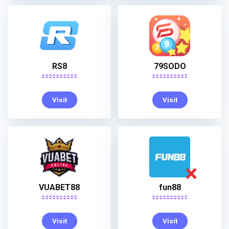
RS8
79SODO
Visit
Visit
VUABET88
fun88
Visit
Visit